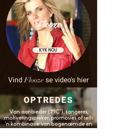
Flooze
KYK NOU
Flooze
Vind
se video's hier
OPTREDES
Van aanbieder (“MC”), sangeres,
motiveringspreker, promosies of selfs
‘n kombinasie van bogenoemde en
nog meer.