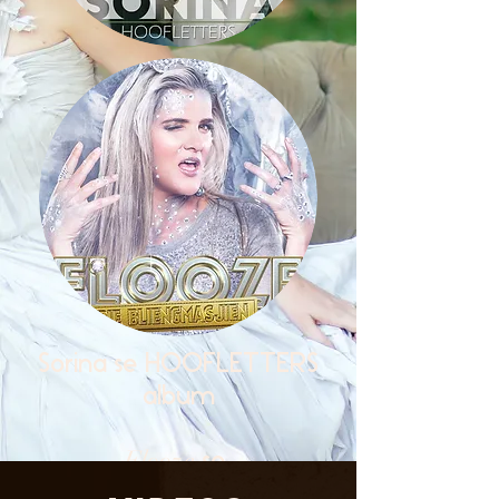
Sorina se HOOFLETTERS
album
Flooze
se
Die Bliengmasjien
album