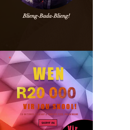
Blieng-Bada-Blieng!
WEN
VIR JOU SKOOL!
28 OKTOBER @ SKAAP & SKOFFEL FEES, POLOKWANE
SKRYF IN
Vir