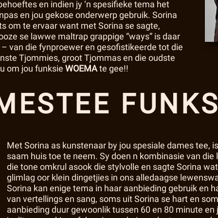
behoeftes en indien jy ‘n spesifieke tema het
inpas en jou gekose onderwerp gebruik. Sorina
iets om te ervaar want met Sorina se sagte,
 Flooze se lawwe maltrap grappige “ways” is daar
or – van die fynproewer en gesofistikeerde tot die
 kleinste Tjommies, groot Tjommas en die oudste
 om jou funksie
WOEMA
te gee!!
MESTEE FUNKS
Met Sorina as kunstenaar by jou spesiale dames tee, is
saam huis toe te neem. Sy doen n kombinasie van die l
die tone omkrul asook die stylvolle en sagte Sorina wat
glimlag oor klein dingetjies in ons alledaagse lewensw
Sorina kan enige tema in haar aanbieding gebruik en h
van vertellings en sang, soms uit Sorina se hart en soms
aanbieding duur gewoonlik tussen 60 en 80 minute en jy