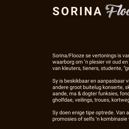
SORINA
Sorina/Flooze se vertonings is va
waarborg om ’n plesier vir oud en
van kleuters, tieners, studente, 
Sy is beskikbaar en aanpasbaar vi
andere groot buitelug konserte,
aande, ma & dogter funksies, fond
gholfdae, veilings, troues, kortwe
Sy doen enige tipe optrede. Van 
promosies of selfs ‘n kombinasi