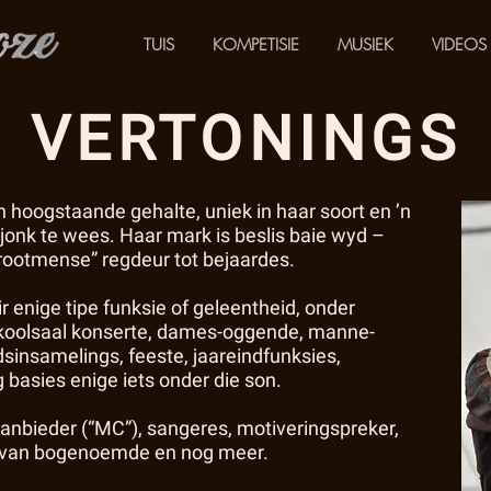
TUIS
KOMPETISIE
MUSIEK
VIDEOS
VERTONINGS
n hoogstaande gehalte, uniek in haar soort en ’n
 jonk te wees. Haar mark is beslis baie wyd –
“grootmense” regdeur tot bejaardes.
r enige tipe funksie of geleentheid, onder
 skoolsaal konserte, dames-oggende, manne-
sinsamelings, feeste, jaareindfunksies,
g basies enige iets onder die son.
aanbieder (“MC”), sangeres, motiveringspreker,
e van bogenoemde en nog meer.