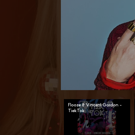
Flooze & Vincent Gordon -
TiekTok